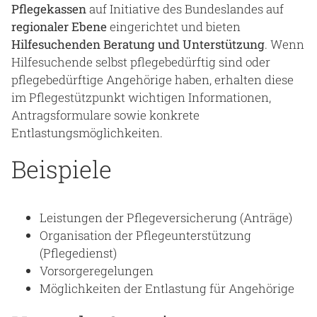
Blog
Pflegekassen
auf Initiative des Bundeslandes auf
regionaler Ebene
eingerichtet und bieten
Praktikafinder
Hilfesuchenden Beratung und Unterstützung
. Wenn
Hilfesuchende selbst pflegebedürftig sind oder
Autor:in werden
pflegebedürftige Angehörige haben, erhalten diese
Über uns
im Pflegestützpunkt wichtigen Informationen,
Antragsformulare sowie konkrete
Entlastungsmöglichkeiten.
Beispiele
Notaufnahme
Anreise
Leistungen der Pflegeversicherung (Anträge)
Organisation der Pflegeunterstützung
(Pflegedienst)
Vorsorgeregelungen
Möglichkeiten der Entlastung für Angehörige