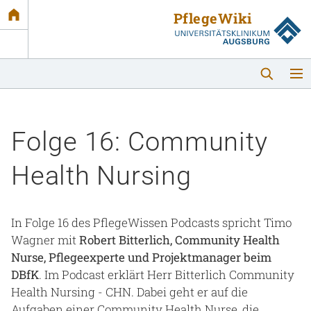
Link
zur
Startseite
Folge 16: Community
Health Nursing
Startseite
In Folge 16 des PflegeWissen Podcasts spricht Timo
Wagner mit
Robert Bitterlich, Community Health
Themen
Nurse, Pflegeexperte und Projektmanager beim
DBfK
. Im Podcast erklärt Herr Bitterlich Community
Podcast
Health Nursing - CHN. Dabei geht er auf die
Aufgaben einer Community Health Nurse, die