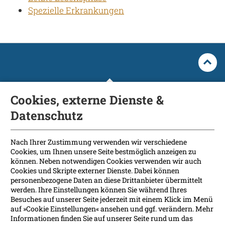
Blog
Spezielle Erkrankungen
Praktikafinder
Autor:in werden
Über uns
Cookies, externe Dienste &
Datenschutz
Notaufnahme
Fakultät
International Patients
Nach Ihrer Zustimmung verwenden wir verschiedene
Anreise
Cookies, um Ihnen unsere Seite bestmöglich anzeigen zu
Kontakt
können. Neben notwendigen Cookies verwenden wir auch
Presse
Cookies und Skripte externer Dienste. Dabei können
Soziale Medien
personenbezogene Daten an diese Drittanbieter übermittelt
werden. Ihre Einstellungen können Sie während Ihres
Besuches auf unserer Seite jederzeit mit einem Klick im Menü
Barrierefreiheit
auf »Cookie Einstellungen« ansehen und ggf. verändern. Mehr
Informationen finden Sie auf unserer Seite rund um das
Datenschutz