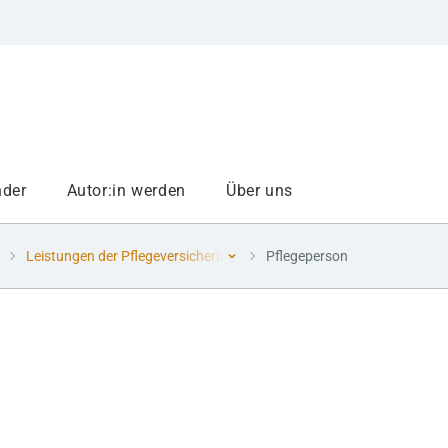
nder
Autor:in werden
Über uns
Leistungen der Pflegeversicherung
Pflegeperson
Folge 11 Pflegepersonalplanung - Projekt KI
Folge 12 Digitalisierung des Pflegeüberleitun