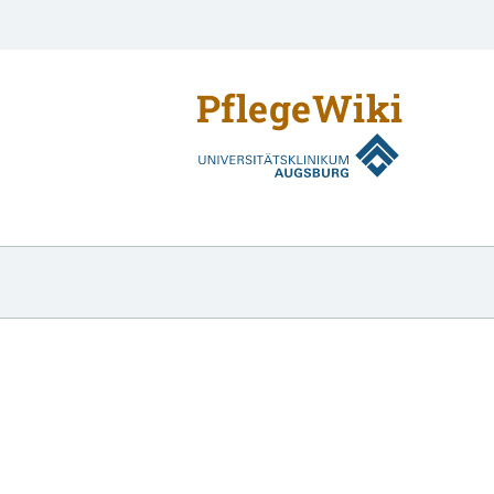
SPP
gsberichts (DigiPÜB)