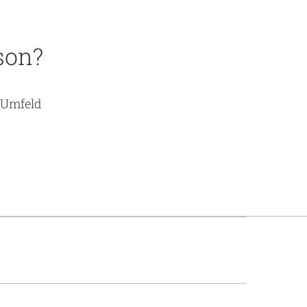
ege - Praktische Umsetzung
son?
Le
n Umfeld
er Hospiz- und Palliativversorgung