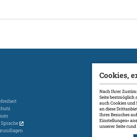
Cookies, e
Nach Ihrer Zustim
Seite bestmöglich
efreiheit
auch Cookies und 
chutz
an diese Drittanbi
Ihres Besuches auf
ssum
Einstellungen« ans
e Sprache
unserer Seite ru
grundlagen