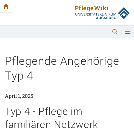
Link
zur
Startseite
Pflegende Angehörige
Typ 4
Startseite
April 1, 2025
Typ 4 - Pflege im
Themen
familiären Netzwerk
Podcast