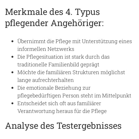
Blog
Merkmale des 4. Typus
Praktikafinder
pflegender Angehöriger:
Autor:in werden
Über uns
Übernimmt die Pflege mit Unterstützung eines
informellen Netzwerks
Die Pflegesituation ist stark durch das
traditionelle Familienbild geprägt
Notaufnahme
Möchte die familiären Strukturen möglichst
lange aufrechterhalten
Die emotionale Beziehung zur
Anreise
pflegebedürftigen Person steht im Mittelpunkt
Entscheidet sich oft aus familiärer
Verantwortung heraus für die Pflege
Analyse des Testergebnisses